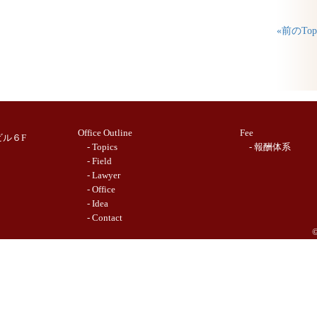
«前のTopi
Office Outline
Fee
ビル６F
- Topics
- 報酬体系
- Field
- Lawyer
- Office
- Idea
- Contact
©