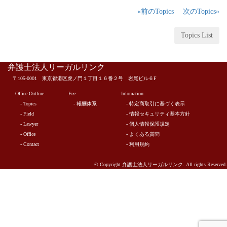
«前のTopics
次のTopics»
Topics List
弁護士法人リーガルリンク
〒105-0001 東京都港区虎ノ門１丁目１６番２号 岩尾ビル６F
Office Outline
Fee
Infomation
- Topics
- 報酬体系
- 特定商取引に基づく表示
- Field
- 情報セキュリティ基本方針
- Lawyer
- 個人情報保護規定
- Office
- よくある質問
- Contact
- 利用規約
© Copyright 弁護士法人リーガルリンク. All rights Reserved.