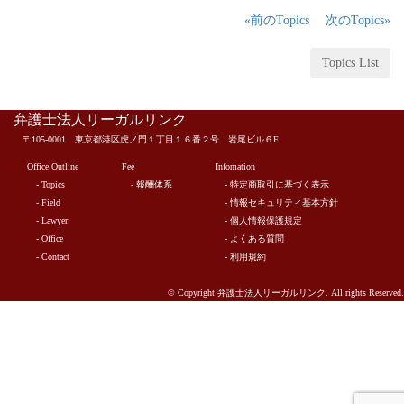
«前のTopics
次のTopics»
Topics List
弁護士法人リーガルリンク
〒105-0001 東京都港区虎ノ門１丁目１６番２号 岩尾ビル６F
Office Outline
Fee
Infomation
- Topics
- 報酬体系
- 特定商取引に基づく表示
- Field
- 情報セキュリティ基本方針
- Lawyer
- 個人情報保護規定
- Office
- よくある質問
- Contact
- 利用規約
© Copyright 弁護士法人リーガルリンク. All rights Reserved.