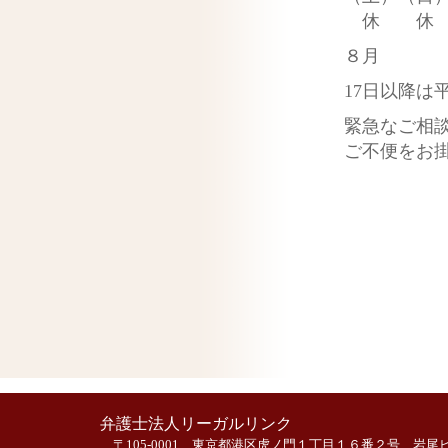
休
休
８月
17日以降は
緊急なご相
ご不便をお
事務
弁護士法人リーガルリンク
〒105-0001 東京都港区虎ノ門１丁目１６番２号 岩尾