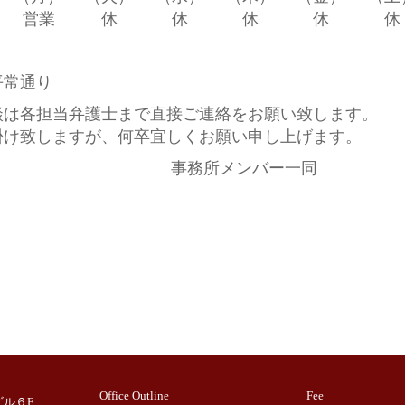
営業
休
休
休
休
休
平常通り
談は各担当弁護士まで直接ご連絡をお願い致します。
掛け致しますが、何卒宜しくお願い申し上げます。
所メンバー一同
Office Outline
Fee
ビル６F