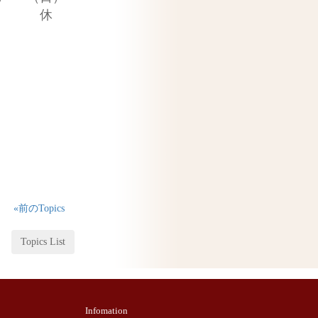
休
«前のTopics
Topics List
Infomation