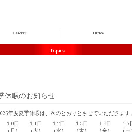
Lawyer
Office
夏季休暇のお知らせ
2026年度夏季休暇は、次のとおりとさせていただきます
１0日
１1日
１2日
１3日
１4日
１5
）
（月）
（火）
（水）
（木）
（金）
（土